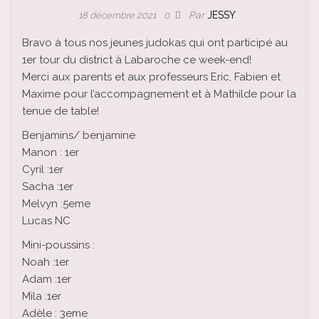
Par
JESSY
18 décembre 2021
0
Bravo à tous nos jeunes judokas qui ont participé au
1er tour du district à Labaroche ce week-end!
Merci aux parents et aux professeurs Eric, Fabien et
Maxime pour l’accompagnement et à Mathilde pour la
tenue de table!
Benjamins/ benjamine
Manon : 1er
Cyril :1er
Sacha :1er
Melvyn :5eme
Lucas NC
Mini-poussins :
Noah :1er
Adam :1er
Mila :1er
Adèle : 3eme