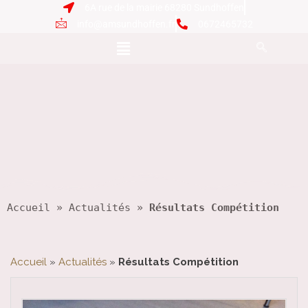
6A rue de la mairie 68280 Sundhoffen
info@amsundhoffen.fr
0672465732
Accueil
 » 
Actualités
 » 
Résultats Compétition
Accueil
»
Actualités
»
Résultats Compétition