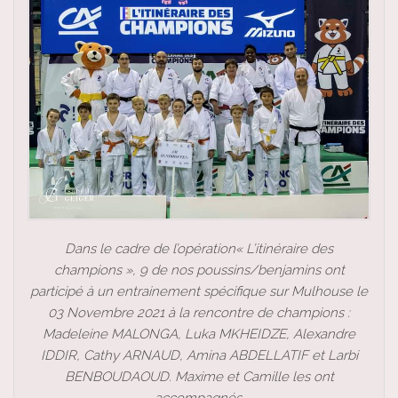
Dans le cadre de l’opération« L’itinéraire des
champions », 9 de nos poussins/benjamins ont
participé à un entrainement spécifique sur Mulhouse le
03 Novembre 2021 à la rencontre de champions :
Madeleine MALONGA, Luka MKHEIDZE, Alexandre
IDDIR, Cathy ARNAUD, Amina ABDELLATIF et Larbi
BENBOUDAOUD. Maxime et Camille les ont
accompagnés.