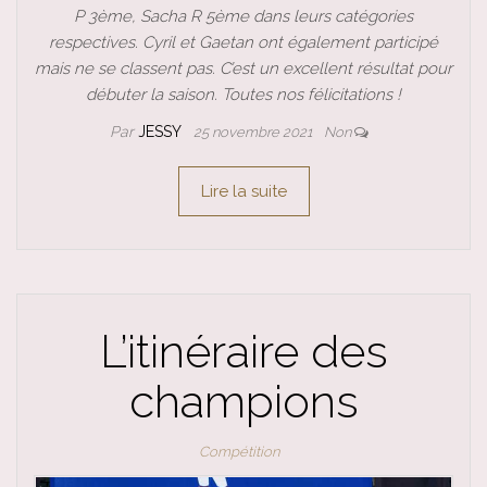
P 3ème, Sacha R 5ème dans leurs catégories
respectives. Cyril et Gaetan ont également participé
mais ne se classent pas. C’est un excellent résultat pour
débuter la saison. Toutes nos félicitations !
Par
JESSY
25 novembre 2021
Non
Lire la suite
L’itinéraire des
champions
Compétition