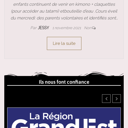
enfants continuent de venir en kimono + claquettes
(pour accéder au tatami) etbouteille d’eau .Cours éveil
du mercredi: des parents volontaires et identifiés sont…
Par
JESSY
1 novembre 2021
Non
Lire la suite
Ils nous font confiance