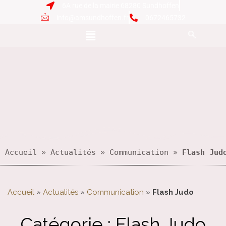
6A rue de la mairie 68280 Sundhoffen
info@amsundhoffen.fr
0672465732
Accueil
 » 
Actualités
 » 
Communication
 » 
Flash Jud
Accueil
»
Actualités
»
Communication
»
Flash Judo
Catégorie :
Flash Judo