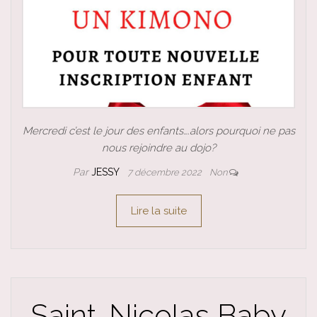
Mercredi c’est le jour des enfants….alors pourquoi ne pas
nous rejoindre au dojo?
Par
JESSY
7 décembre 2022
Non
Lire la suite
Saint-Nicolas Baby