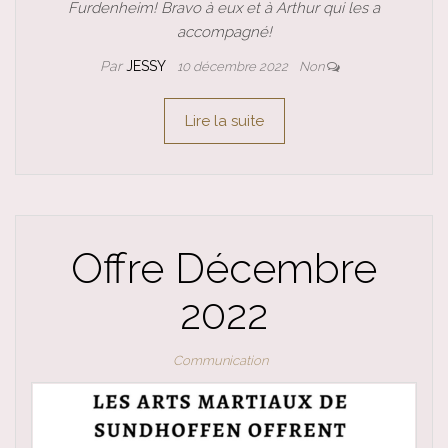
Furdenheim! Bravo à eux et à Arthur qui les a
accompagné!
Par
JESSY
10 décembre 2022
Non
Lire la suite
Offre Décembre
2022
Communication