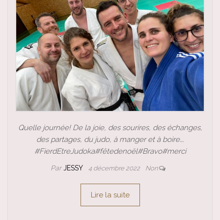
Quelle journée! De la joie, des sourires, des échanges,
des partages, du judo, à manger et à boire….
#FierdEtreJudoka#fêtedenoël#Bravo#merci
Par
JESSY
4 décembre 2022
Non
Lire la suite