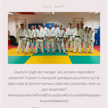
Cours
Sportif
Quand il s’agit de manger, les anciens répondent
présents! A priori il manquait quelques poumons sur le
tapis mais la bonne humeur était bien présente…n’est-ce
pas l’essentiel?
#remetstonkim#FierdEtreJudoka#convivialité#repasen
treamis#àbientôt