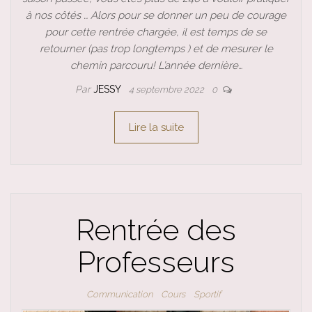
à nos côtés … Alors pour se donner un peu de courage
pour cette rentrée chargée, il est temps de se
retourner (pas trop longtemps ) et de mesurer le
chemin parcouru! L’année dernière…
Par
JESSY
4 septembre 2022
0
Lire la suite
Rentrée des
Professeurs
Communication
Cours
Sportif