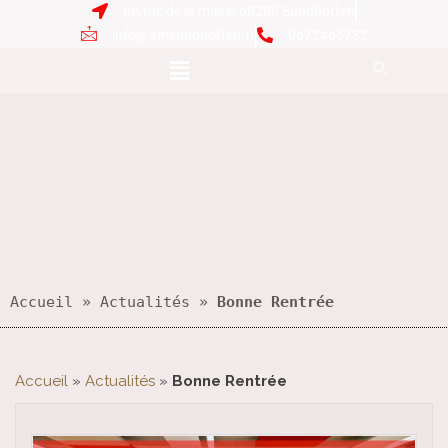
6A rue de la mairie 68280 Sundhoffen
info@amsundhoffen.fr
0672465732
Accueil
 » 
Actualités
 » 
Bonne Rentrée
Accueil
»
Actualités
»
Bonne Rentrée