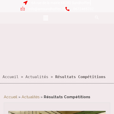
6A rue de la mairie 68280 Sundhoffen
info@amsundhoffen.fr
0672465732
Accueil
 » 
Actualités
 » 
Résultats Compétitions
Accueil
»
Actualités
»
Résultats Compétitions