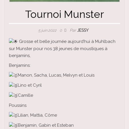
Tournoi Munster
Par
JESSY
5 juin 2022
0
Grosse et belle journée aujourd’hui à Muhlbach
sur Munster pour nos 38 jeunes de moustiques à
benjamins,
Benjamins:
Manon, Sacha, Lucas, Melvyn et Louis
Lino et Cyril
Camille
Poussins
Lilian, Mattia, Côme
Benjamin, Gabin et Esteban