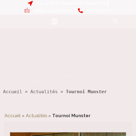
6A rue de la mairie 68280 Sundhoffen
info@amsundhoffen.fr
0672465732
Accueil
 » 
Actualités
 » 
Tournoi Munster
Accueil
»
Actualités
»
Tournoi Munster