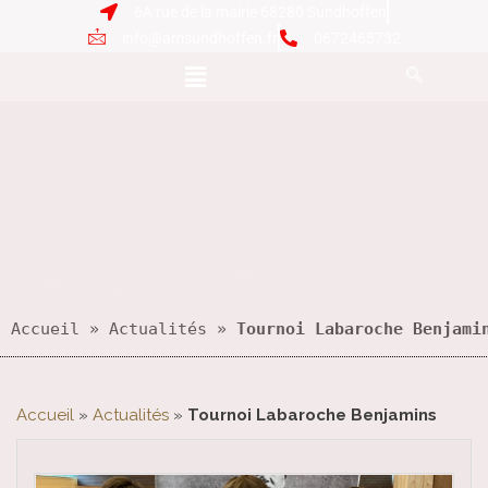
6A rue de la mairie 68280 Sundhoffen
info@amsundhoffen.fr
0672465732
Accueil
 » 
Actualités
 » 
Tournoi Labaroche Benjami
Accueil
»
Actualités
»
Tournoi Labaroche Benjamins