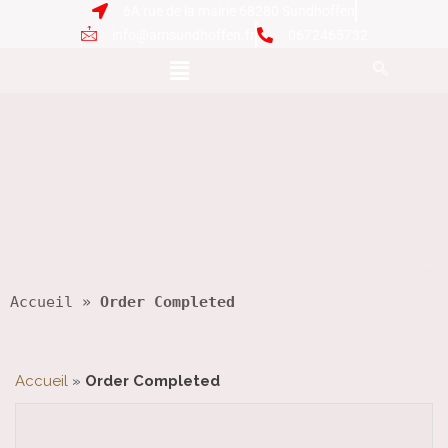
6A rue de la mairie 68280 Sundhoffen
info@amsundhoffen.fr
0672465732
Accueil
 » 
Order Completed
Accueil
»
Order Completed