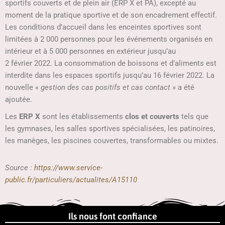
sportifs couverts et de plein air (ERP X et PA), excepté au
moment de la pratique sportive et de son encadrement effectif.
Les conditions d’accueil dans les enceintes sportives sont
limitées à 2 000 personnes pour les événements organisés en
intérieur et à 5 000 personnes en extérieur jusqu’au
2 février 2022. La consommation de boissons et d’aliments est
interdite dans les espaces sportifs jusqu’au 16 février 2022. La
nouvelle «
gestion des cas positifs et cas contact
» a été
ajoutée.
Les
ERP X
sont les établissements
clos et couverts
tels que
les gymnases, les salles sportives spécialisées, les patinoires,
les manèges, les piscines couvertes, transformables ou mixtes.
Source :
https://www.service-
public.fr/particuliers/actualites/A15110
Ils nous font confiance