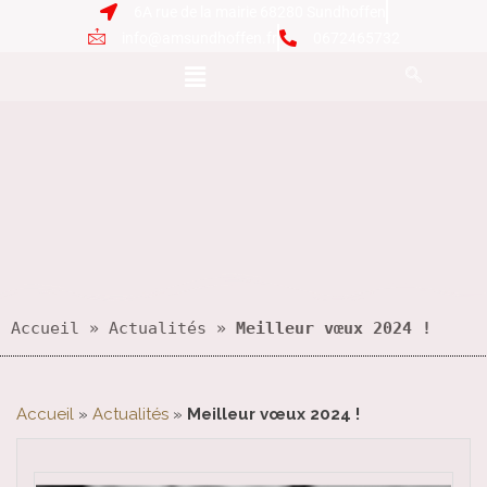
6A rue de la mairie 68280 Sundhoffen
info@amsundhoffen.fr
0672465732
Accueil
 » 
Actualités
 » 
Meilleur vœux 2024 !
Accueil
»
Actualités
»
Meilleur vœux 2024 !