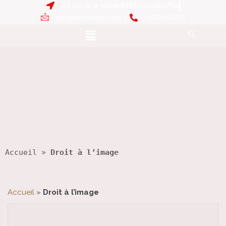
6A rue de la mairie 68280 Sundhoffen
info@amsundhoffen.fr
0672465732
Accueil
 » 
Droit à l’image
Accueil
»
Droit à l’image