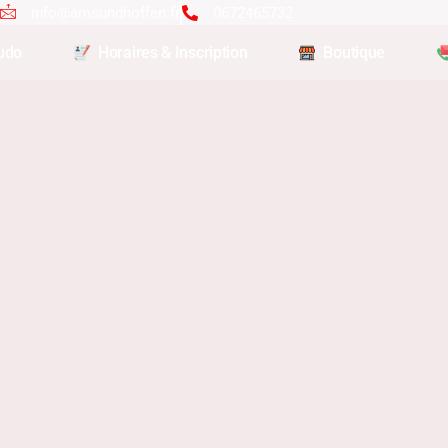
info@amsundhoffen.fr
0672465732
udo
Horaires & Inscription
Boutique