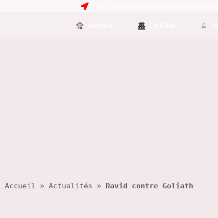
6A rue de la mairie 68280 Sundhoffen
Accueil
Le Club
J
Accueil
 » 
Actualités
 » 
David contre Goliath