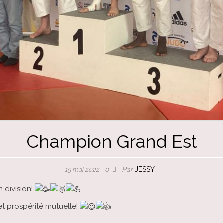
Champion Grand Est
Par
JESSY
15 mai 2022
0
 division!
et prospérité mutuelle!