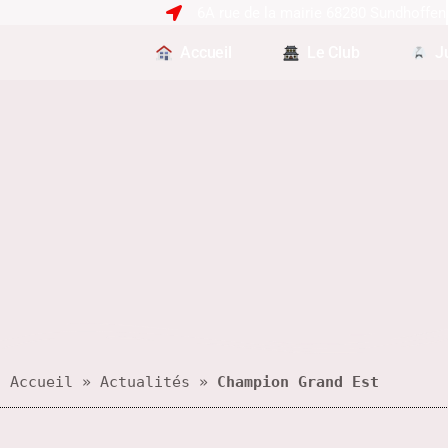
6A rue de la mairie 68280 Sundhoffen
Accueil
Le Club
J
Accueil
 » 
Actualités
 » 
Champion Grand Est