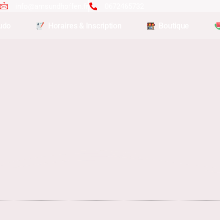
info@amsundhoffen.fr
0672465732
udo
Horaires & Inscription
Boutique